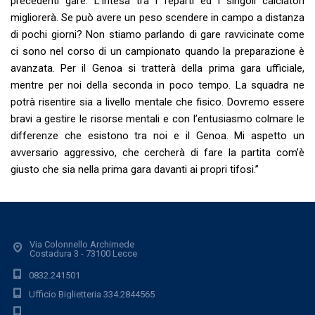
precedenti gare. L’intesa tra i reparti ed i singoli calciatori
migliorerà. Se può avere un peso scendere in campo a distanza
di pochi giorni? Non stiamo parlando di gare ravvicinate come
ci sono nel corso di un campionato quando la preparazione è
avanzata. Per il Genoa si tratterà della prima gara ufficiale,
mentre per noi della seconda in poco tempo. La squadra ne
potrà risentire sia a livello mentale che fisico. Dovremo essere
bravi a gestire le risorse mentali e con l’entusiasmo colmare le
differenze che esistono tra noi e il Genoa. Mi aspetto un
avversario aggressivo, che cercherà di fare la partita com’è
giusto che sia nella prima gara davanti ai propri tifosi.”
Via Colonnello Archimede
Costadura 3 - 73100 Lecce
0832.241501
Ufficio Biglietteria 334.2844565