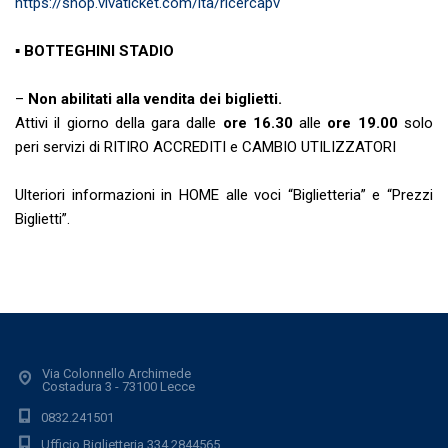
https://shop.vivaticket.com/ita/ricercapv
▪
BOTTEGHINI STADIO
–
Non abilitati alla vendita dei biglietti.
Attivi il giorno della gara dalle
ore 16.30
alle
ore 19.00
solo
peri servizi di RITIRO ACCREDITI e CAMBIO UTILIZZATORI
Ulteriori informazioni in HOME alle voci “Biglietteria” e “Prezzi
Biglietti”.
Via Colonnello Archimede
Costadura 3 - 73100 Lecce
0832.241501
Ufficio Biglietteria 334.2844565