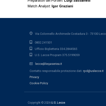
Preparatori dei Portieri:
Luigi Sassanelli
Match Analyst:
Igor Graziani
Via Colonnello Archimede Costadura 3 - 73100 Lecc
0832.241501
Ufficio Biglietteria 334.2844565
U.S. Lecce Program 375.5199059
lecce@legaseriea.it
Contatto responsabile protezione dati:
rpd@uslecce.it
Privacy
Cookie Policy
Copyright © 2026
U.S. Lecce
.