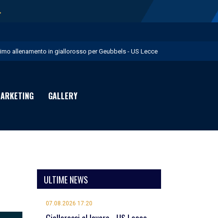
→
rimo allenamento in giallorosso per Geubbels - US Lecce
essione Früchtl - US Lecce
eduta mattutina a Martignano - US Lecce
ARKETING
GALLERY
 numeri di maglia per la Stagione Sportiva 2026/27 - US Lecce
uglia in Food è Premium Partner per il prossimo biennio - US Lecce
ULTIME NEWS
07.08.2026 17:20