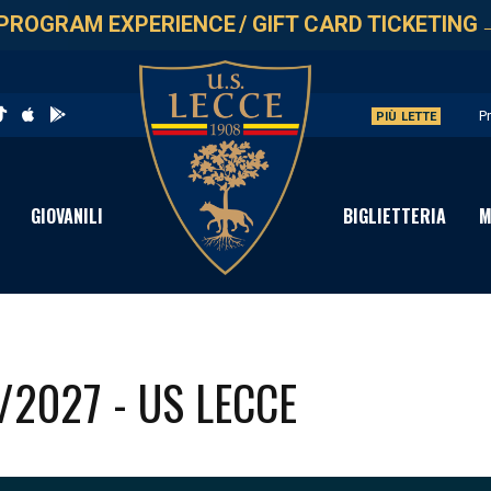
PROGRAM EXPERIENCE
/
GIFT CARD TICKETING
P
PIÙ LETTE
C
S
GIOVANILI
BIGLIETTERIA
M
I
P
/2027 - US LECCE