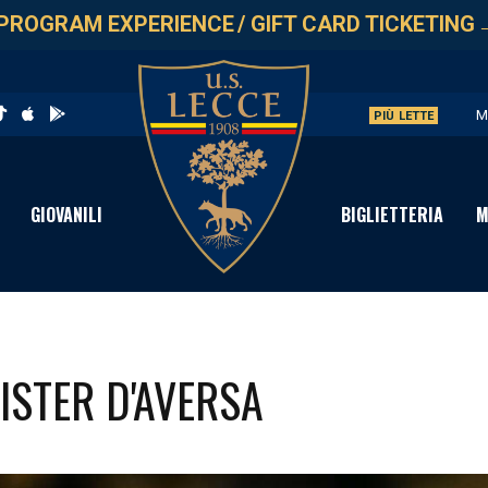
PROGRAM EXPERIENCE
/
GIFT CARD TICKETING
M
PIÙ LETTE
U
L
GIOVANILI
BIGLIETTERIA
M
P
S
ISTER D'AVERSA