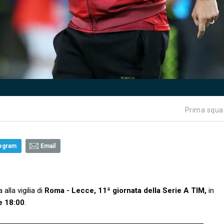
Prima squa
egram
Email
lla vigilia di
Roma - Lecce, 11ª giornata della Serie A TIM,
in
e 18:00
.