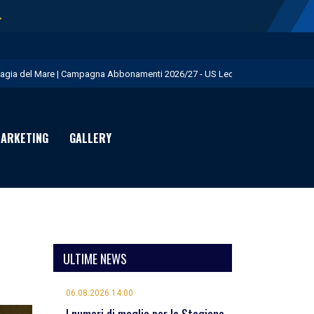
→
agia del Mare | Campagna Abbonamenti 2026/27 - US Lecce
.S. Lecce e adidas presentano il nuovo Away Kit - US Lecce
icofarma è Premium Partner per il prossimo triennio - US Lecce
ARKETING
GALLERY
rimo allenamento in giallorosso per Geubbels - US Lecce
eduta mattutina a Martignano - US Lecce
ULTIME NEWS
06.08.2026 14:00