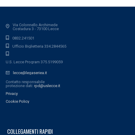
Via Colonnello Archimede
Costadura 3 - 73100 Lecce
0832.241501
Ufficio Biglietteria 334.2844565
U.S. Lecce Program 375.5199059
lecce@legaseriea.it
Contatto responsabile
protezione dati:
rpd@uslecce.it
Privacy
Cookie Policy
COLLEGAMENTI RAPIDI