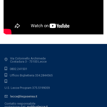
Via Colonnello Archimede
Costadura 3 - 73100 Lecce
0832.241501
Ufficio Biglietteria 334.2844565
U.S. Lecce Program 375.5199059
lecce@legaseriea.it
Contatto responsabile
protezione dati:
rpd@uslecce.it