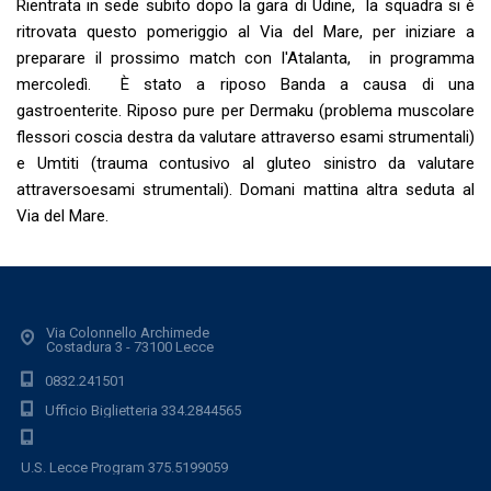
Rientrata in sede subito dopo la gara di Udine, la squadra si è
ritrovata questo pomeriggio al Via del Mare, per iniziare a
preparare il prossimo match con l'Atalanta, in programma
mercoledì. È stato a riposo Banda a causa di una
gastroenterite. Riposo pure per Dermaku (problema muscolare
flessori coscia destra da valutare attraverso esami strumentali)
e Umtiti (trauma contusivo al gluteo sinistro da valutare
attraversoesami strumentali). Domani mattina altra seduta al
Via del Mare.
Via Colonnello Archimede
Costadura 3 - 73100 Lecce
0832.241501
Ufficio Biglietteria 334.2844565
U.S. Lecce Program 375.5199059