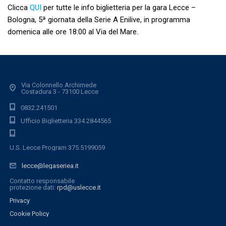
Clicca
QUI
per tutte le info biglietteria per la gara Lecce –
Bologna, 5ª giornata della Serie A Enilive, in programma
domenica alle ore 18:00 al Via del Mare.
Via Colonnello Archimede
Costadura 3 - 73100 Lecce
0832.241501
Ufficio Biglietteria 334.2844565
U.S. Lecce Program 375.5199059
lecce@legaseriea.it
Contatto responsabile
protezione dati:
rpd@uslecce.it
Privacy
Cookie Policy