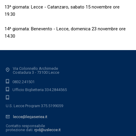
13^ giornata: Lecce - Catanzaro, sabato 15 novembre ore
19.30
14^ giornata: Benevento - Lecce, domenica 23 novembre ore
14.30
Via Colonnello Archimede
Costadura 3 - 73100 Lecce
0832.241501
Ufficio Biglietteria 334.2844565
U.S. Lecce Program 375.5199059
lecce@legaseriea.it
Contatto responsabile
protezione dati:
rpd@uslecce.it