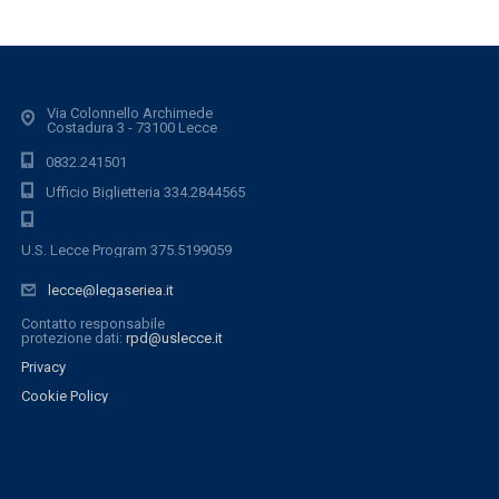
Via Colonnello Archimede
Costadura 3 - 73100 Lecce
0832.241501
Ufficio Biglietteria 334.2844565
U.S. Lecce Program 375.5199059
lecce@legaseriea.it
Contatto responsabile
protezione dati:
rpd@uslecce.it
Privacy
Cookie Policy