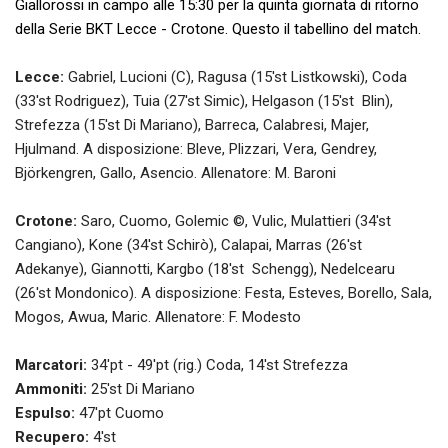
Giallorossi in campo alle 15:30 per la quinta giornata di ritorno
della Serie BKT Lecce - Crotone. Questo il tabellino del match.
Lecce:
Gabriel, Lucioni (C), Ragusa (15'st Listkowski), Coda
(33'st Rodriguez), Tuia (27'st Simic), Helgason (15'st Blin),
Strefezza (15'st Di Mariano), Barreca, Calabresi, Majer,
Hjulmand. A disposizione: Bleve, Plizzari, Vera, Gendrey,
Björkengren, Gallo, Asencio. Allenatore: M. Baroni
Crotone:
Saro, Cuomo, Golemic ©, Vulic, Mulattieri (34'st
Cangiano), Kone (34'st Schirò), Calapai, Marras (26'st
Adekanye), Giannotti, Kargbo (18'st Schengg), Nedelcearu
(26'st Mondonico). A disposizione: Festa, Esteves, Borello, Sala,
Mogos, Awua, Maric. Allenatore: F. Modesto
Marcatori:
34'pt - 49'pt (rig.) Coda, 14'st Strefezza
Ammoniti:
25'st Di Mariano
Espulso:
47'pt Cuomo
Recupero:
4'st