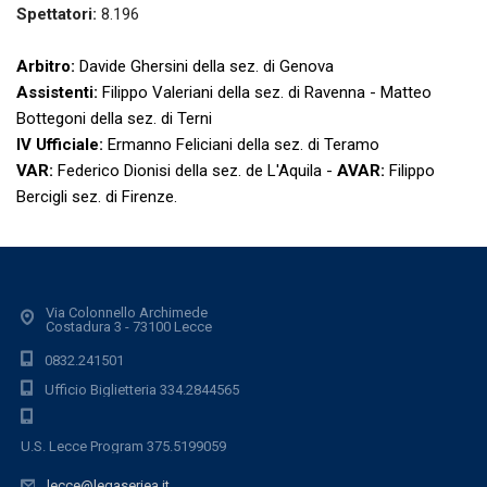
Spettatori:
8.196
Arbitro:
Davide Ghersini della sez. di Genova
Assistenti:
Filippo Valeriani della sez. di Ravenna - Matteo
Bottegoni della sez. di Terni
IV Ufficiale:
Ermanno Feliciani della sez. di Teramo
VAR:
Federico Dionisi della sez. de L'Aquila -
AVAR:
Filippo
Bercigli sez. di Firenze.
Via Colonnello Archimede
Costadura 3 - 73100 Lecce
0832.241501
Ufficio Biglietteria 334.2844565
U.S. Lecce Program 375.5199059
lecce@legaseriea.it