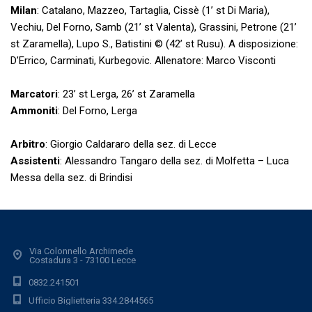
Milan
: Catalano, Mazzeo, Tartaglia, Cissè (1’ st Di Maria),
Vechiu, Del Forno, Samb (21’ st Valenta), Grassini, Petrone (21’
st Zaramella), Lupo S., Batistini © (42’ st Rusu). A disposizione:
D’Errico, Carminati, Kurbegovic. Allenatore: Marco Visconti
Marcatori
: 23’ st Lerga, 26’ st Zaramella
Ammoniti
: Del Forno, Lerga
Arbitro
: Giorgio Caldararo della sez. di Lecce
Assistenti
: Alessandro Tangaro della sez. di Molfetta – Luca
Messa della sez. di Brindisi
Via Colonnello Archimede
Costadura 3 - 73100 Lecce
0832.241501
Ufficio Biglietteria 334.2844565