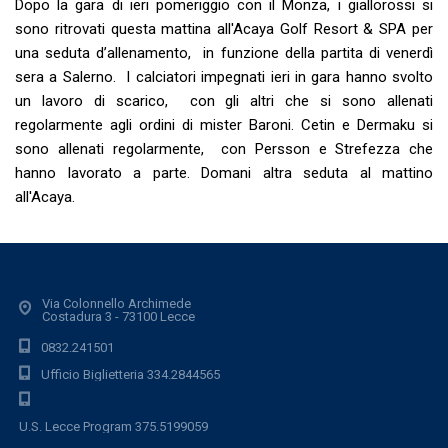
Dopo la gara di ieri pomeriggio con il Monza, i giallorossi si
sono ritrovati questa mattina all'Acaya Golf Resort & SPA per
una seduta d’allenamento, in funzione della partita di venerdì
sera a Salerno. I calciatori impegnati ieri in gara hanno svolto
un lavoro di scarico, con gli altri che si sono allenati
regolarmente agli ordini di mister Baroni. Cetin e Dermaku si
sono allenati regolarmente, con Persson e Strefezza che
hanno lavorato a parte. Domani altra seduta al mattino
all'Acaya.
Via Colonnello Archimede
Costadura 3 - 73100 Lecce
0832.241501
Ufficio Biglietteria 334.2844565
U.S. Lecce Program 375.5199059