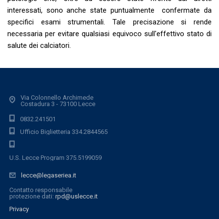
interessati, sono anche state puntualmente confermate da
specifici esami strumentali. Tale precisazione si rende
necessaria per evitare qualsiasi equivoco sull'effettivo stato di
salute dei calciatori.
Via Colonnello Archimede
Costadura 3 - 73100 Lecce
0832.241501
Ufficio Biglietteria 334.2844565
U.S. Lecce Program 375.5199059
lecce@legaseriea.it
Contatto responsabile
protezione dati:
rpd@uslecce.it
Privacy