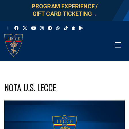
PROGRAM EXPERIENCE
/
GIFT CARD TICKETING
→
NOTA U.S. LECCE