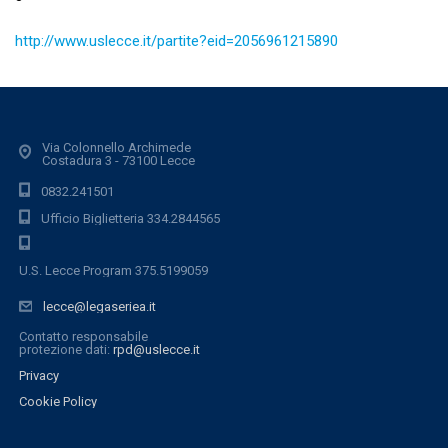
http://www.uslecce.it/partite?eid=2056961215890
Via Colonnello Archimede
Costadura 3 - 73100 Lecce
0832.241501
Ufficio Biglietteria 334.2844565
U.S. Lecce Program 375.5199059
lecce@legaseriea.it
Contatto responsabile
protezione dati:
rpd@uslecce.it
Privacy
Cookie Policy