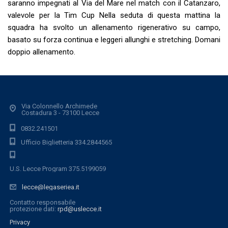
saranno impegnati al Via del Mare nel match con il Catanzaro,
valevole per la Tim Cup Nella seduta di questa mattina la
squadra ha svolto un allenamento rigenerativo su campo,
basato su forza continua e leggeri allunghi e stretching. Domani
doppio allenamento.
Via Colonnello Archimede
Costadura 3 - 73100 Lecce
0832.241501
Ufficio Biglietteria 334.2844565
U.S. Lecce Program 375.5199059
lecce@legaseriea.it
Contatto responsabile
protezione dati:
rpd@uslecce.it
Privacy