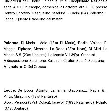
Giallorossi dell’ Under 17 per la 7ª di Campionato Nazionale
serie A e B, in campo, domenica 23 ottobre alle 10:30 presso
Centro Sportivo "Pasqualino Stadium" - Carini (PA). Palermo –
Lecce . Questo il tabellino del match:
Palermo
: Di Maria , Volo (18’st Di Maria), Basile, Vaiana, Di
Maggio, Pipitone, Messina, La Rosa (23’st Noto), Di Mitri, La
Mantia S.©️ (23’st Unniemi), La Mantia V. ( 39’pt Granata).
A disposizione: Salamone, Balistreri, Cirafici, Spanò, Scalavino.
Allenatore
: C. Del Grosso
Lecce:
De Lucci, Bitonto, Lamarina, Giacomazzi, Pacia ©️ ,
Pinto, Malagnino (18’st Pantaleo),
Diop , Perricci (37’st Colaci), Iasevoli (18’st Patarnello), Pulpito
(37’st Spataro).