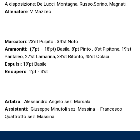
A disposizione: De Lucci, Montagna, Russo,Sorino, Magnati.
Allenatore
: V. Mazzeo
Marcatori:
23’st
Pulpito , 34’st Noto.
Ammoniti: (
7’pt – 18’pt) Basile, 8’pt Pinto , 8’st Pipitone, 19’st
Pantaleo, 27’st Lamarina, 34’st Bitonto, 45’st Colaci.
Espulsi:
19’pt Basile
Recupero
: 1’pt - 3’st
Arbitro:
Alessandro Angelo sez. Marsala
Assistenti:
Giuseppe Minutoli sez. Messina – Francesco
Quattrotto sez. Massina