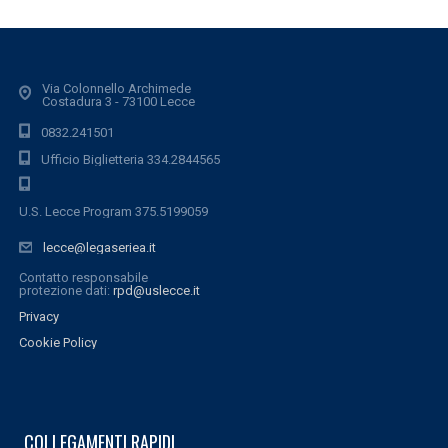
Via Colonnello Archimede
Costadura 3 - 73100 Lecce
0832.241501
Ufficio Biglietteria 334.2844565
U.S. Lecce Program 375.5199059
lecce@legaseriea.it
Contatto responsabile
protezione dati:
rpd@uslecce.it
Privacy
Cookie Policy
COLLEGAMENTI RAPIDI