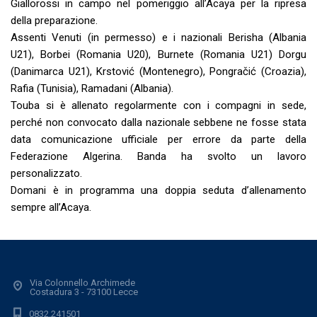
Giallorossi in campo nel pomeriggio all’Acaya per la ripresa
della preparazione.
Assenti Venuti (in permesso) e i nazionali Berisha (Albania
U21), Borbei (Romania U20), Burnete (Romania U21) Dorgu
(Danimarca U21), Krstović (Montenegro), Pongračić (Croazia),
Rafia (Tunisia), Ramadani (Albania).
Touba si è allenato regolarmente con i compagni in sede,
perché non convocato dalla nazionale sebbene ne fosse stata
data comunicazione ufficiale per errore da parte della
Federazione Algerina. Banda ha svolto un lavoro
personalizzato.
Domani è in programma una doppia seduta d’allenamento
sempre all’Acaya.
Via Colonnello Archimede
Costadura 3 - 73100 Lecce
0832.241501