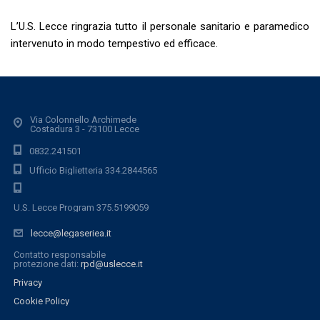
L’U.S. Lecce ringrazia tutto il personale sanitario e paramedico
intervenuto in modo tempestivo ed efficace.
Via Colonnello Archimede
Costadura 3 - 73100 Lecce
0832.241501
Ufficio Biglietteria 334.2844565
U.S. Lecce Program 375.5199059
lecce@legaseriea.it
Contatto responsabile
protezione dati:
rpd@uslecce.it
Privacy
Cookie Policy