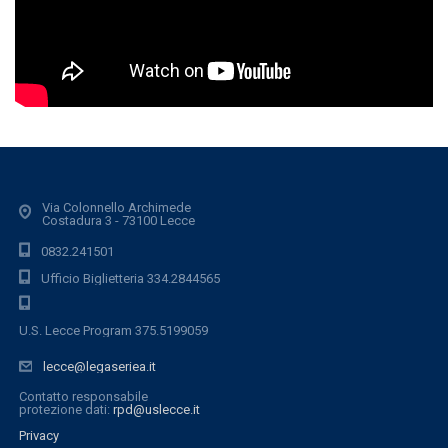
Via Colonnello Archimede
Costadura 3 - 73100 Lecce
0832.241501
Ufficio Biglietteria 334.2844565
U.S. Lecce Program 375.5199059
lecce@legaseriea.it
Contatto responsabile
protezione dati:
rpd@uslecce.it
Privacy