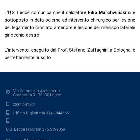
L’U.S. Lecce comunica che il calciatore
Filip
Marchwiński
si è
sottoposto in data odierna ad intervento chirurgico per lesione
del legamento crociato anteriore e lesione del menisco laterale
ginocchio destro.
L’intervento, eseguito dal Prof. Stefano Zaffagnini a Bologna, è
perfettamente riuscito.
Via Colonnello Archimede
Costadura 3 - 73100 Lecce
0832.241501
Ufficio Biglietteria 334.2844565
U.S. Lecce Program 375.5199059