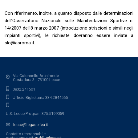
Con riferimento, inoltre, a quanto disposto dalle determinazioni
dell’Osservatorio Nazionale sulle Manifestazioni Sportive n.
14/2007 dell’8 marzo 2007 (introduzione striscioni e simili negli
impianti sportivi), le richieste dovranno essere inviate a
slo@asroma.it
.
Via Colonnello Archimede
Costadura 3 - 73100 Lecce
0832.241501
Ufficio Biglietteria 334.2844565
U.S. Lecce Program 375.5199059
lecce@legaseriea.it
Contatto responsabile
protezione dati:
rpd@uslecce.it