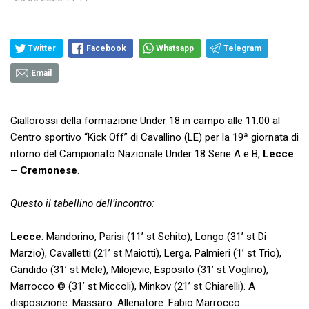
Twitter
Facebook
Whatsapp
Telegram
Email
Giallorossi della formazione Under 18 in campo alle 11:00 al
Centro sportivo “Kick Off” di Cavallino (LE) per la 19ª giornata di
ritorno del Campionato Nazionale Under 18 Serie A e B,
Lecce
– Cremonese
.
Questo il tabellino dell’incontro:
Lecce
: Mandorino, Parisi (11’ st Schito), Longo (31’ st Di
Marzio), Cavalletti (21’ st Maiotti), Lerga, Palmieri (1’ st Trio),
Candido (31’ st Mele), Milojevic, Esposito (31’ st Voglino),
Marrocco © (31’ st Miccoli), Minkov (21’ st Chiarelli). A
disposizione: Massaro. Allenatore: Fabio Marrocco