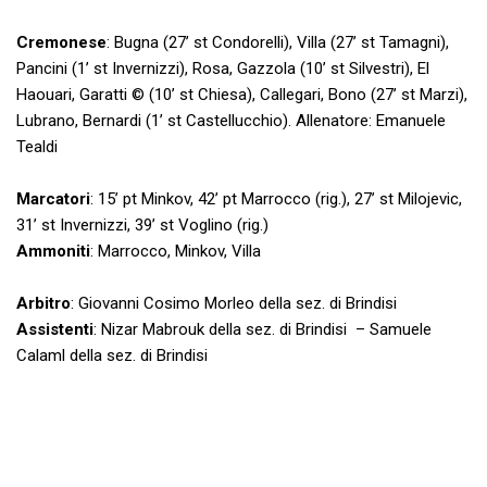
Cremonese
: Bugna (27’ st Condorelli), Villa (27’ st Tamagni),
Pancini (1’ st Invernizzi), Rosa, Gazzola (10’ st Silvestri), El
Haouari, Garatti © (10’ st Chiesa), Callegari, Bono (27’ st Marzi),
Lubrano, Bernardi (1’ st Castellucchio). Allenatore: Emanuele
Tealdi
Marcatori
: 15’ pt Minkov, 42’ pt Marrocco (rig.), 27’ st Milojevic,
31’ st Invernizzi, 39’ st Voglino (rig.)
Ammoniti
: Marrocco, Minkov, Villa
Arbitro
: Giovanni Cosimo Morleo della sez. di Brindisi
Assistenti
: Nizar Mabrouk della sez. di Brindisi – Samuele
Calaml della sez. di Brindisi