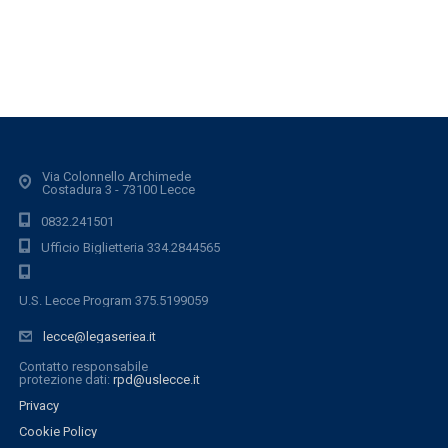
Via Colonnello Archimede
Costadura 3 - 73100 Lecce
0832.241501
Ufficio Biglietteria 334.2844565
U.S. Lecce Program 375.5199059
lecce@legaseriea.it
Contatto responsabile
protezione dati:
rpd@uslecce.it
Privacy
Cookie Policy