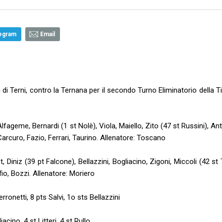
egram
Email
i di Terni, contro la Ternana per il secondo Turno Eliminatorio della 
 Alfageme, Bernardi (1 st Nolè), Viola, Maiello, Zito (47 st Russini), An
 Carcuro, Fazio, Ferrari, Taurino. Allenatore: Toscano
t, Diniz (39 pt Falcone), Bellazzini, Bogliacino, Zigoni, Miccoli (42 st
fio, Bozzi. Allenatore: Moriero
rronetti, 8 pts Salvi, 1o sts Bellazzini
cino, 4 st Litteri, 4 st Rullo