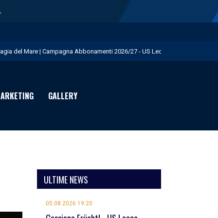
→
agia del Mare | Campagna Abbonamenti 2026/27 - US Lecce
.S. Lecce e adidas presentano il nuovo Home Kit - US Lecce
isita istituzionale al Via del Mare - US Lecce
ARKETING
GALLERY
eduta pomeridiana a Martignano - US Lecce
essione Burnete - US Lecce
ULTIME NEWS
05.08.2026 19:20