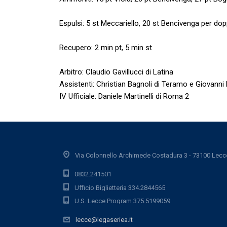
Espulsi: 5 st Meccariello, 20 st Bencivenga per d
Recupero: 2 min pt, 5 min st
Arbitro: Claudio Gavillucci di Latina
Assistenti: Christian Bagnoli di Teramo e Giovanni
IV Ufficiale: Daniele Martinelli di Roma 2
Via Colonnello Archimede Costadura 3 - 73100 Lecc
0832.241501
Ufficio Biglietteria 334.2844565
U.S. Lecce Program 375.5199059
lecce@legaseriea.it