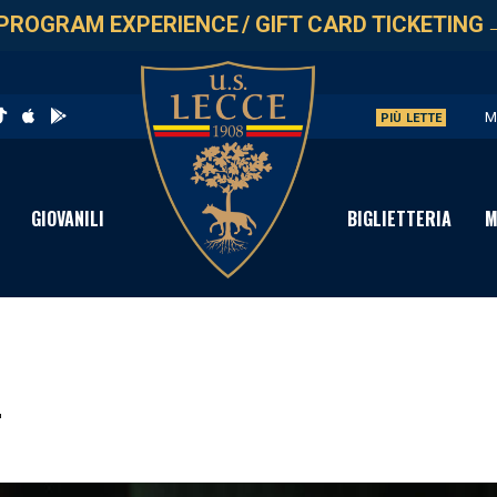
PROGRAM EXPERIENCE
/
GIFT CARD TICKETING
M
PIÙ LETTE
U
V
GIOVANILI
BIGLIETTERIA
M
S
C
4