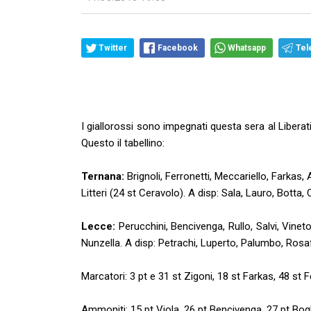
Twitter
Facebook
Whatsapp
Tel
I giallorossi sono impegnati questa sera al Liberat
Questo il tabellino:
Ternana:
Brignoli, Ferronetti, Meccariello, Farkas,
Litteri (24 st Ceravolo). A disp: Sala, Lauro, Botta,
Lecce:
Perucchini, Bencivenga, Rullo, Salvi, Vineto
Nunzella. A disp: Petrachi, Luperto, Palumbo, Rosa
Marcatori: 3 pt e 31 st Zigoni, 18 st Farkas, 48 st Fe
Ammoniti: 15 pt Viola, 26 pt Bencivenga, 27 pt Boglia