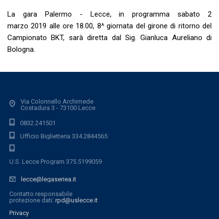
La gara Palermo - Lecce, in programma sabato 2
marzo 2019 alle ore 18.00, 8^ giornata del girone di ritorno del
Campionato BKT, sarà diretta dal Sig. Gianluca Aureliano di
Bologna.
Via Colonnello Archimede
Costadura 3 - 73100 Lecce
0832.241501
Ufficio Biglietteria 334.2844565
U.S. Lecce Program 375.5199059
lecce@legaseriea.it
Contatto responsabile
protezione dati:
rpd@uslecce.it
Privacy