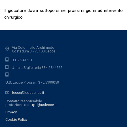
Il giocatore dovrà sottoporsi nei prossimi giorni ad intervento
chirurgico.
Via Colonnello Archimede
Costadura 3 - 73100 Lecce
0832.241501
Ufficio Biglietteria 334.2844565
U.S. Lecce Program 375.5199059
lecce@legaseriea.it
Contatto responsabile
protezione dati:
rpd@uslecce.it
Privacy
Cookie Policy