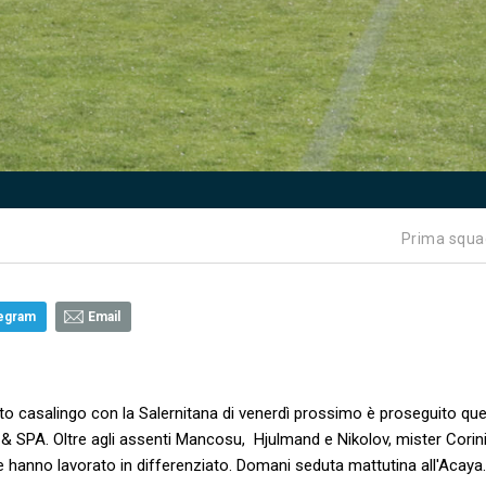
Prima squa
egram
Email
onto casalingo con la Salernitana di venerdì prossimo è proseguito qu
 & SPA. Oltre agli assenti Mancosu, Hjulmand e Nikolov, mister Corin
 hanno lavorato in differenziato. Domani seduta mattutina all'Acaya.