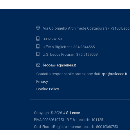
Via Colonnello Archimede Costadura 3 - 73100 Lecc
0832.241501
Ufficio Biglietteria 334.2844565
U.S. Lecce Program 375.5199059
lecce@legaseriea.it
Contatto responsabile protezione dati:
rpd@uslecce.it
Privacy
Cookie Policy
Copyright © 2026
U.S. Lecce
.
P.IVA 00260610753 - R.E.A. Lecce N. 101125
Cod. Fisc. e Registro Imprese Lecce N. 80010360750