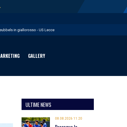
→
eubbels in giallorosso - US Lecce
e visite mediche di Willem Geubbels - US Lecce
ratravel è Premium Partner per la stagione 2026/27 - US Lecce
ARKETING
GALLERY
michevole con il Monopoli in programma domenica - US Lecce
rimavera 1: Flies in giallorosso - US Lecce
ULTIME NEWS
08.08.2026 11:20