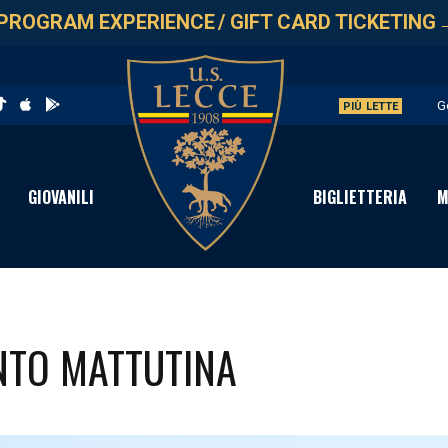
PROGRAM EXPERIENCE
/
GIFT CARD TICKETING
G
PIÙ LETTE
L
A
GIOVANILI
BIGLIETTERIA
M
A
P
NTO MATTUTINA