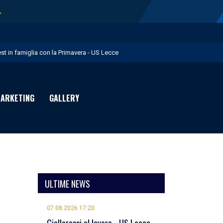
→
est in famiglia con la Primavera - US Lecce
upo in Nazionale per i Giochi del Mediterraneo - US Lecce
eubbels in giallorosso - US Lecce
ARKETING
GALLERY
e visite mediche di Willem Geubbels - US Lecce
ratravel è Premium Partner per la stagione 2026/27 - US Lecce
ULTIME NEWS
07.08.2026 17:20