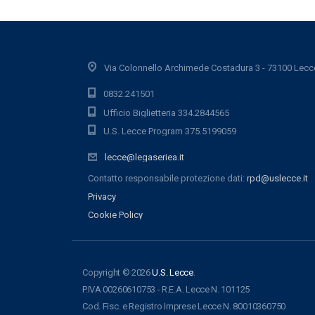
Via Colonnello Archimede Costadura 3 - 73100 Lecc
0832.241501
Ufficio Biglietteria 334.2844565
U.S. Lecce Program 375.5199059
lecce@legaseriea.it
Contatto responsabile protezione dati:
rpd@uslecce.it
Privacy
Cookie Policy
Copyright © 2026
U.S. Lecce
.
P.IVA 00260610753 - R.E.A. Lecce N. 101125
Cod. Fisc. e Registro Imprese Lecce N. 80010360750