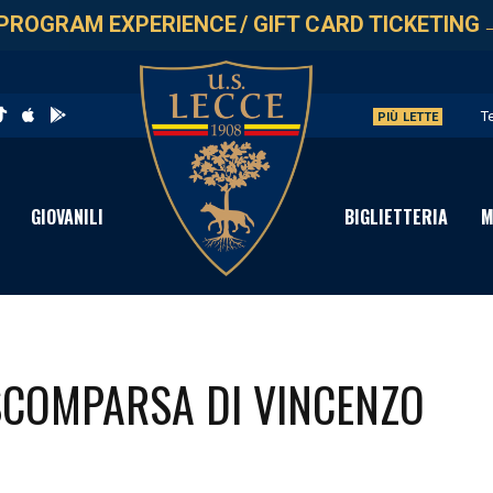
PROGRAM EXPERIENCE
/
GIFT CARD TICKETING
T
PIÙ LETTE
L
G
GIOVANILI
BIGLIETTERIA
M
L
A
SCOMPARSA DI VINCENZO