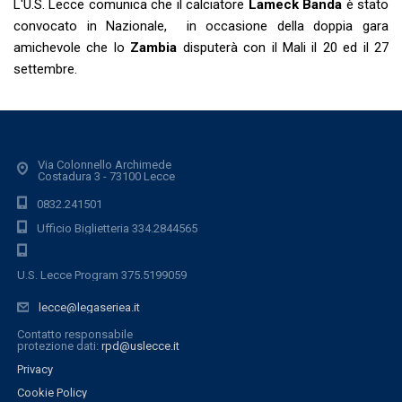
L'U.S. Lecce comunica che il calciatore
Lameck Banda
è stato
convocato in Nazionale, in occasione della doppia gara
amichevole che lo
Zambia
disputerà con il Mali il 20 ed il 27
settembre.
Via Colonnello Archimede
Costadura 3 - 73100 Lecce
0832.241501
Ufficio Biglietteria 334.2844565
U.S. Lecce Program 375.5199059
lecce@legaseriea.it
Contatto responsabile
protezione dati:
rpd@uslecce.it
Privacy
Cookie Policy