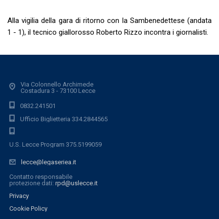
Alla vigilia della gara di ritorno con la Sambenedettese (andata
1 - 1), il tecnico giallorosso Roberto Rizzo incontra i giornalisti.
Via Colonnello Archimede
Costadura 3 - 73100 Lecce
0832.241501
Ufficio Biglietteria 334.2844565
U.S. Lecce Program 375.5199059
lecce@legaseriea.it
Contatto responsabile
protezione dati:
rpd@uslecce.it
Privacy
Cookie Policy