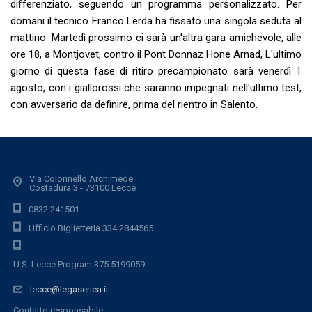
differenziato, seguendo un programma personalizzato. Per
domani il tecnico Franco Lerda ha fissato una singola seduta al
mattino. Martedì prossimo ci sarà un'altra gara amichevole, alle
ore 18, a Montjovet, contro il Pont Donnaz Hone Arnad, L'ultimo
giorno di questa fase di ritiro precampionato sarà venerdì 1
agosto, con i giallorossi che saranno impegnati nell'ultimo test,
con avversario da definire, prima del rientro in Salento.
Via Colonnello Archimede
Costadura 3 - 73100 Lecce
0832.241501
Ufficio Biglietteria 334.2844565
U.S. Lecce Program 375.5199059
lecce@legaseriea.it
Contatto responsabile