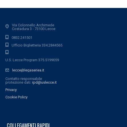
Via Colonnello Archimede
Costadura 3 - 73100 Lecce
0832.241501
Ufficio Biglietteria 334.2844565
U.S. Lecce Program 375.5199059
lecce@legaseriea.it
Contatto responsabile
protezione dati:
rpd@uslecce.it
Privacy
Cookie Policy
COLLEGAMENTI RAPIDI