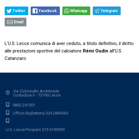
Twitter
Facebook
Whatsapp
Telegram
Email
L’U.S. Lecce comunica di aver ceduto, a titolo definitivo, il diritto
alle prestazioni sportive del calciatore
Rémi Oudin
all’U.S.
Catanzaro.
Via Colonnello Archimede
Costadura 3 - 73100 Lecce
0832.241501
Ufficio Biglietteria 334.2844565
U.S. Lecce Program 375.5199059