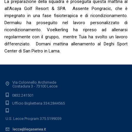
La preparazione della squadra è proseguita questa mattina al
all'Acaya Golf Resort & SPA. Assente Pongracic, che è
impegnato in una fase fisioterapica e di ricondizionamento.
Dermaku ha proseguito nel lavoro personalizzato di
ricondizionamento. Voelkerling ha ripreso ad allenarsi
regolarmente con il gruppo, mentre Tuia ha svolto un lavoro
differenziato. Domani mattina allenamento al Deghi Sport
Center di San Pietro in Lama.
Via Colonnello Archimede
Costadura 3 - 73100 Lecce
0832.241501
Ufficio Biglietteria 334.2844565
U.S. Lecce Program 375.5199059
lecce@legaseriea.it