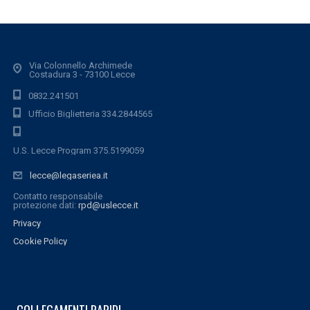
Via Colonnello Archimede
Costadura 3 - 73100 Lecce
0832.241501
Ufficio Biglietteria 334.2844565
U.S. Lecce Program 375.5199059
lecce@legaseriea.it
Contatto responsabile
protezione dati:
rpd@uslecce.it
Privacy
Cookie Policy
COLLEGAMENTI RAPIDI