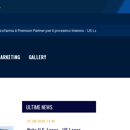
→
icofarma è Premium Partner per il prossimo triennio - US Lecce
rimo allenamento in giallorosso per Geubbels - US Lecce
essione Früchtl - US Lecce
ARKETING
GALLERY
eduta mattutina a Martignano - US Lecce
uglia in Food è Premium Partner per il prossimo biennio - US Lecce
ULTIME NEWS
07.08.2026 14:36