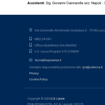
Assistenti:
Sig. Giovanni Ciannarella sez. Napoli -
Via Colonnello Archimede Costadura 3 - 73100 Lecc
0832.241501
Ufficio Biglietteria 334.2844565
U.S. Lecce Program 375.5199059
lecce@legaseriea.it
Contatto responsabile protezione dati:
rpd@uslecce.it
Privacy
Cookie Policy
Copyright © 2026
U.S. Lecce
.
P.IVA 00260610753 - R.E.A. Lecce N. 101125