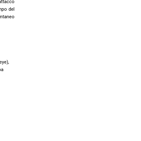
attacco
ampo del
entaneo
eye),
pa