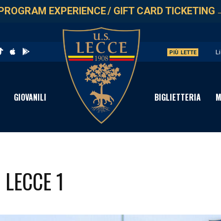
PROGRAM EXPERIENCE
/
GIFT CARD TICKETING
L
PIÙ LETTE
P
C
GIOVANILI
BIGLIETTERIA
M
S
P
 LECCE 1