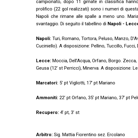
campionato, dopo 11 girnate in classifica hanno
prolifico (22 gol realizzati) sono i numeri di ques
Napoli che rimane alle spalle a meno uno. Maria
svantaggio. Di seguito il tabellino di
Napoli - Lecc
Napoli:
Turi, Romano, Tortora, Peluso, Manzo, D’Avino
Cuciniello). A disposizione: Pellino, Tuccillo, Fucci
Lecce:
Moccia, Dell’Acqua, Orfano, Borgo. Zecca, 
Geusa (12’ st Perricci), Minerva. A disposizione: L
Marcatori:
5’ pt Vigliotti, 17’ pt Mariano
Ammoniti:
22’ pt Orfano, 35’ pt Mariano, 37’ pt Pel
Recupero:
4’ pt, 3’ st
Arbitro:
Sig. Mattia Fiorentino sez. Ercolano