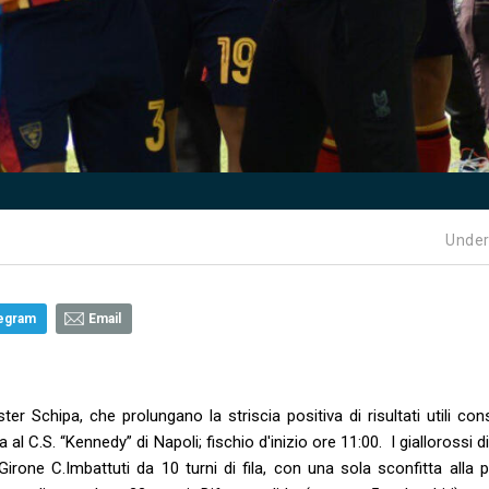
Under
egram
Email
er Schipa, che prolungano la striscia positiva di risultati utili con
al C.S. “Kennedy” di Napoli; fischio d'inizio ore 11:00. I giallorossi d
rone C.Imbattuti da 10 turni di fila, con una sola sconfitta alla p