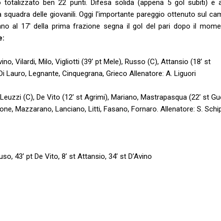
 totalizzato ben 22 punti. Difesa solida (appena 5 gol subiti) e 
ta squadra delle giovanili. Oggi l'importante pareggio ottenuto sul c
no al 17' della prima frazione segna il gol del pari dopo il mom
e:
, Vilardi, Milo, Vigliotti (39’ pt Mele), Russo (C), Attansio (18’ st
, Di Lauro, Legnante, Cinquegrana, Grieco Allenatore: A. Liguori
Leuzzi (C), De Vito (12’ st Agrimi), Mariano, Mastrapasqua (22’ st Gu
eone, Mazzarano, Lanciano, Litti, Fasano, Fornaro. Allenatore: S. Schi
uso, 43’ pt De Vito, 8’ st Attansio, 34’ st D’Avino