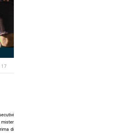
 17
secutivi
i mister
rima di