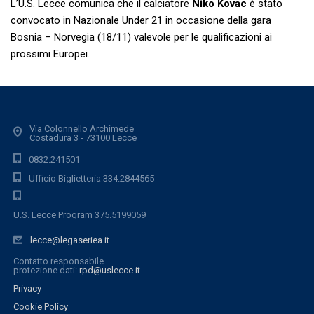
L’U.S. Lecce comunica che il calciatore
Niko Kovac
è stato
convocato in Nazionale Under 21 in occasione della gara
Bosnia – Norvegia (18/11) valevole per le qualificazioni ai
prossimi Europei.
Via Colonnello Archimede
Costadura 3 - 73100 Lecce
0832.241501
Ufficio Biglietteria 334.2844565
U.S. Lecce Program 375.5199059
lecce@legaseriea.it
Contatto responsabile
protezione dati:
rpd@uslecce.it
Privacy
Cookie Policy