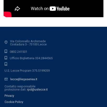
Via Colonnello Archimede
Costadura 3 - 73100 Lecce
0832.241501
Ufficio Biglietteria 334.2844565
U.S. Lecce Program 375.5199059
lecce@legaseriea.it
Contatto responsabile
protezione dati:
rpd@uslecce.it
Privacy
Cookie Policy