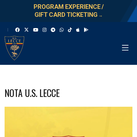
PROGRAM EXPERIENCE
/
GIFT CARD TICKETING
→
NOTA U.S. LECCE