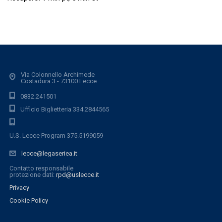
Via Colonnello Archimede
Costadura 3 - 73100 Lecce
0832.241501
Ufficio Biglietteria 334.2844565
U.S. Lecce Program 375.5199059
lecce@legaseriea.it
Contatto responsabile
protezione dati:
rpd@uslecce.it
Privacy
Cookie Policy