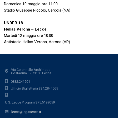
Domenica 10 maggio ore 11:00
Stadio Giuseppe Piccolo, Cercola (NA)
UNDER 18
Hellas Verona – Lecce
Martedì 12 maggio ore 10:00
Antistadio Hellas Verona, Verona (VR)
Via Colonnello Archimede
Costadura 3 - 73100 Lecce
0832.241501
Ufficio Biglietteria 334.2844565
U.S. Lecce Program 375.5199059
lecce@legaseriea.it