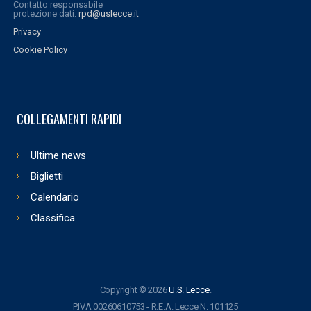
Contatto responsabile
protezione dati:
rpd@uslecce.it
Privacy
Cookie Policy
COLLEGAMENTI RAPIDI
Ultime news
Biglietti
Calendario
Classifica
Copyright © 2026
U.S. Lecce
.
P.IVA 00260610753 - R.E.A. Lecce N. 101125