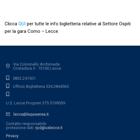
Clicca
QUI
per tutte le info biglietteria relative al Settore Ospiti
per la gara Como – Lecce.
Via Colonnello Archimede
Costadura 3 - 73100 Lecce
0832.241501
Ufficio Biglietteria 334.2844565
U.S. Lecce Program 375.5199059
lecce@legaseriea.it
Contatto responsabile
protezione dati:
rpd@uslecce.it
Privacy