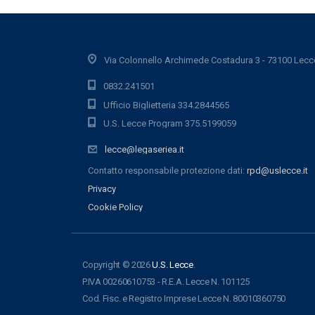
Via Colonnello Archimede Costadura 3 - 73100 Lecc
0832.241501
Ufficio Biglietteria 334.2844565
U.S. Lecce Program 375.5199059
lecce@legaseriea.it
Contatto responsabile protezione dati:
rpd@uslecce.it
Privacy
Cookie Policy
Copyright © 2026
U.S. Lecce
.
P.IVA 00260610753 - R.E.A. Lecce N. 101125
Cod. Fisc. e Registro Imprese Lecce N. 80010360750