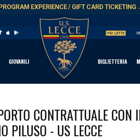
PROGRAM EXPERIENCE
/
GIFT CARD TICKETING
M
PIÙ LETTE
U
V
GIOVANILI
BIGLIETTERIA
M
S
C
PORTO CONTRATTUALE CON I
O PILUSO - US LECCE