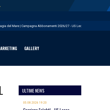
→
agia del Mare | Campagna Abbonamenti 2026/27 - US Lecce
.S. Lecce e adidas presentano il nuovo Home Kit - US Lecce
isita istituzionale al Via del Mare - US Lecce
ARKETING
GALLERY
eduta pomeridiana a Martignano - US Lecce
essione Burnete - US Lecce
L
ULTIME NEWS
05.08.2026 19:20