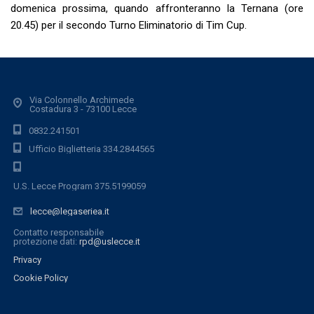
domenica prossima, quando affronteranno la Ternana (ore
20.45) per il secondo Turno Eliminatorio di Tim Cup.
Via Colonnello Archimede
Costadura 3 - 73100 Lecce
0832.241501
Ufficio Biglietteria 334.2844565
U.S. Lecce Program 375.5199059
lecce@legaseriea.it
Contatto responsabile
protezione dati:
rpd@uslecce.it
Privacy
Cookie Policy