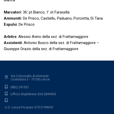
Manca
Marcatori
: 36’ pt Bianco, 1’ st Farasella
Ammoniti
: De Prisco, Castiello, Paduano, Ponzetta, Di Tana
Espulsi
: De Prisco
Arbitro
: Alessio Avino della sez. di Frattamaggiore
Assistenti
: Antonio Busco della sez. di Frattamaggiore –
Giuseppe Orazio della sez. di Frattamaggiore
Via Colonnello Archimede
Costadura 3 - 73100 Lecce
0832.241501
Ufficio Biglietteria 334.2844565
U.S. Lecce Program 375.5199059