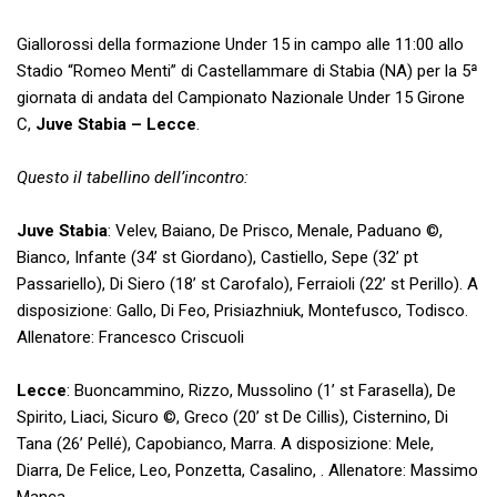
Giallorossi della formazione Under 15 in campo alle 11:00 allo
Stadio “Romeo Menti” di Castellammare di Stabia (NA) per la 5ª
giornata di andata del Campionato Nazionale Under 15 Girone
C,
Juve Stabia – Lecce
.
Questo il tabellino dell’incontro:
Juve Stabia
: Velev, Baiano, De Prisco, Menale, Paduano ©,
Bianco, Infante (34’ st Giordano), Castiello, Sepe (32’ pt
Passariello), Di Siero (18’ st Carofalo), Ferraioli (22’ st Perillo). A
disposizione: Gallo, Di Feo, Prisiazhniuk, Montefusco, Todisco.
Allenatore: Francesco Criscuoli
Lecce
: Buoncammino, Rizzo, Mussolino (1’ st Farasella), De
Spirito, Liaci, Sicuro ©, Greco (20’ st De Cillis), Cisternino, Di
Tana (26’ Pellé), Capobianco, Marra. A disposizione: Mele,
Diarra, De Felice, Leo, Ponzetta, Casalino, . Allenatore: Massimo