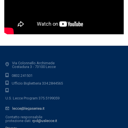
Via Colonnello Archimede
Costadura 3 - 73100 Lecce
0832.241501
Ufficio Biglietteria 334.2844565
U.S. Lecce Program 375.5199059
lecce@legaseriea.it
Contatto responsabile
protezione dati:
rpd@uslecce.it