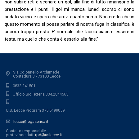
non subire reti e segnare un gol, alla fine di tutto rimangono la
prestazione e i punti. Il gol mi manca, lunedì scorso ci sono
andato vicino e spero che arrivi quanto prima. Non credo che in
questo momento si possa parlare di nostra fuga in classifica, è
ancora troppo presto. E’ normale che faccia piacere essere in
testa, ma quello che conta è esserlo alla fine.”
Via Colonnello Archimede
Costadura 3 - 73100 Lecce
0832.241501
Ufficio Biglietteria 334.2844565
U.S. Lecce Program 375.5199059
lecce@legaseriea.it
Contatto responsabile
protezione dati:
rpd@uslecce.it