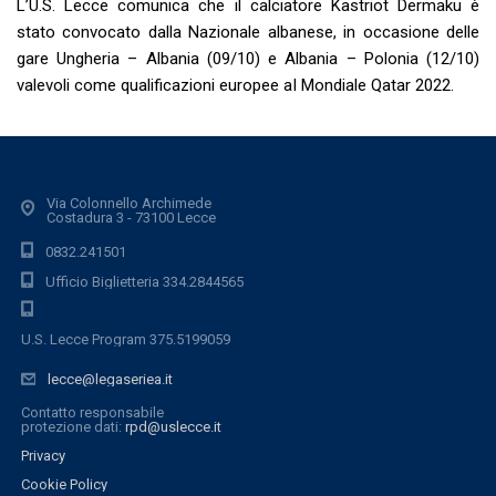
L’U.S. Lecce comunica che il calciatore Kastriot Dermaku è
stato convocato dalla Nazionale albanese, in occasione delle
gare Ungheria – Albania (09/10) e Albania – Polonia (12/10)
valevoli come qualificazioni europee aI Mondiale Qatar 2022.
Via Colonnello Archimede
Costadura 3 - 73100 Lecce
0832.241501
Ufficio Biglietteria 334.2844565
U.S. Lecce Program 375.5199059
lecce@legaseriea.it
Contatto responsabile
protezione dati:
rpd@uslecce.it
Privacy
Cookie Policy