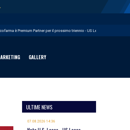
→
icofarma è Premium Partner per il prossimo triennio - US Lecce
rimo allenamento in giallorosso per Geubbels - US Lecce
essione Früchtl - US Lecce
ARKETING
GALLERY
eduta mattutina a Martignano - US Lecce
uglia in Food è Premium Partner per il prossimo biennio - US Lecce
ULTIME NEWS
07.08.2026 14:36