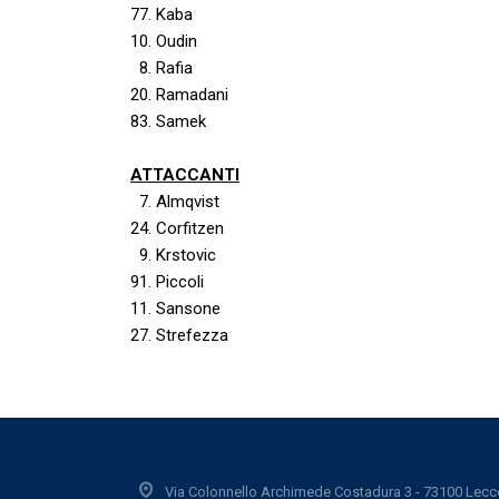
77. Kaba
10. Oudin
8. Rafia
20. Ra
83. Samek
ATTACCANTI
7. Almqvist
24. Corfitzen
9. Krstovic
91. Piccoli
11. Sansone
27. Strefezza
Via Colonnello Archimede Costadura 3 - 73100 Lecc