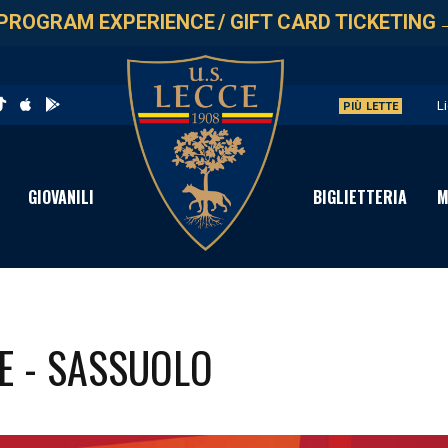
PROGRAM EXPERIENCE
/
GIFT CARD TICKETING
L
PIÙ LETTE
P
C
GIOVANILI
BIGLIETTERIA
M
S
P
CE - SASSUOLO