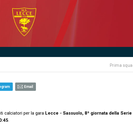
Prima squa
egram
Email
i calciatori per la gara
Lecce - Sassuolo, 8ª giornata della Serie
0:45
.