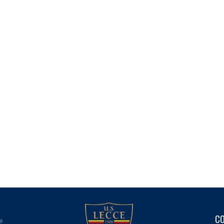
madani
CO
e